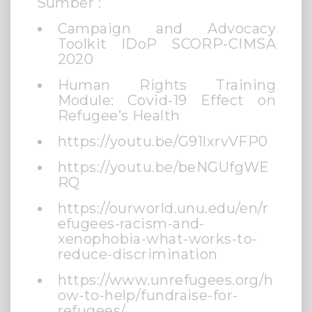
Sumber :
Campaign and Advocacy
Toolkit IDoP SCORP-CIMSA
2020
Human Rights Training
Module: Covid-19 Effect on
Refugee’s Health
https://youtu.be/G91lxrvVFP0
https://youtu.be/beNGUfgWE
RQ
https://ourworld.unu.edu/en/r
efugees-racism-and-
xenophobia-what-works-to-
reduce-discrimination
https://www.unrefugees.org/h
ow-to-help/fundraise-for-
refugees/