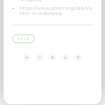
https://www.unhcr.org/id/en/u
nhcr-in-indonesia
BACK
Text
Text
( Made with Carrd )